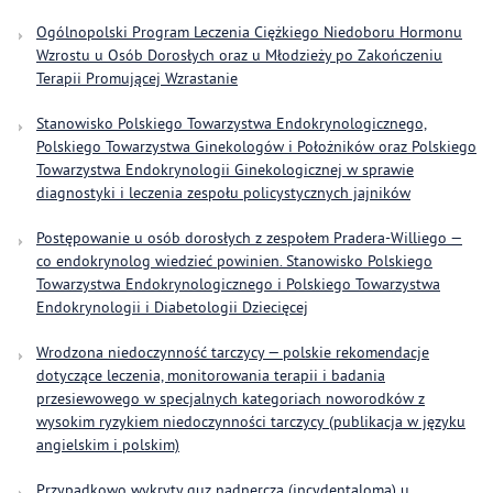
Ogólnopolski Program Leczenia Ciężkiego Niedoboru Hormonu
Wzrostu u Osób Dorosłych oraz u Młodzieży po Zakończeniu
Terapii Promującej Wzrastanie
Stanowisko Polskiego Towarzystwa Endokrynologicznego,
Polskiego Towarzystwa Ginekologów i Położników oraz Polskiego
Towarzystwa Endokrynologii Ginekologicznej w sprawie
diagnostyki i leczenia zespołu policystycznych jajników
Postępowanie u osób dorosłych z zespołem Pradera-Williego —
co endokrynolog wiedzieć powinien. Stanowisko Polskiego
Towarzystwa Endokrynologicznego i Polskiego Towarzystwa
Endokrynologii i Diabetologii Dziecięcej
Wrodzona niedoczynność tarczycy — polskie rekomendacje
dotyczące leczenia, monitorowania terapii i badania
przesiewowego w specjalnych kategoriach noworodków z
wysokim ryzykiem niedoczynności tarczycy (publikacja w języku
angielskim i polskim)
Przypadkowo wykryty guz nadnercza (incydentaloma) u