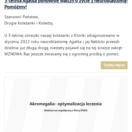
3-letnia Agatka ponownie walczy o życie z neuroblastomą!
Pomóżmy!
Szanowni Państwo,
Drogie Koleżanki i Koledzy,
U 3-letniej córeczki naszej koleżanki z Kliniki zdiagnozowano w
styczniu 2022 roku neuroblastomę. Agatka i jej Nabliżsi przeszli
dzielnie już długą drogę, niestety pojawił się na tej ścieżce zakręt -
WZNOWA. Raz jeszcze zwracamy się z ogromną prośbą o pomoc.
Czytaj więcej