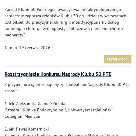
Zarząd Klubu 30 Polskiego Towarzystwa Endokrynologicznego
serdecznie zaprasza członków Klubu 30 do udziału w warsztatach:
„Od pikseli do precyzyjnej chirurgii: interdyscyplinarny dialog
radiologa i chirurga w diagnostyce obrazowej i leczeniu chorób
nadnerczy”
Termin: 19 czerwca 2026 r.
Czytaj więcej
Rozstrzygnięcie Konkursu Nagrody Klubu 30 PTE
Z przyjemnością informujemy, że Laureatami Nagrody Klubu 30 PTE
zostali:
1. lek. Aleksandra Gamrat-Żmuda
Katedra i Klinika Endokrynologii, Uniwersytet Jagielloński
Collegium Medicum
2. lek. Paweł Komarnicki
Katedra i Klinika Endokrynologii, Przemiany Materii i Chorób