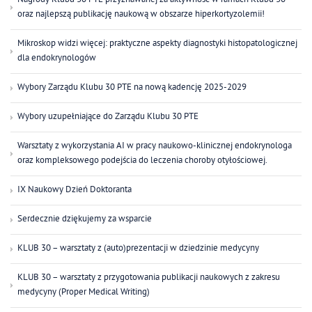
Nagrody Klubu 30 PTE przyznawanej za aktywność w ramach Klubu 30
oraz najlepszą publikację naukową w obszarze hiperkortyzolemii!
Mikroskop widzi więcej: praktyczne aspekty diagnostyki histopatologicznej
dla endokrynologów
Wybory Zarządu Klubu 30 PTE na nową kadencję 2025-2029
Wybory uzupełniające do Zarządu Klubu 30 PTE
Warsztaty z wykorzystania AI w pracy naukowo-klinicznej endokrynologa
oraz kompleksowego podejścia do leczenia choroby otyłościowej.
IX Naukowy Dzień Doktoranta
Serdecznie dziękujemy za wsparcie
KLUB 30 – warsztaty z (auto)prezentacji w dziedzinie medycyny
KLUB 30 – warsztaty z przygotowania publikacji naukowych z zakresu
medycyny (Proper Medical Writing)