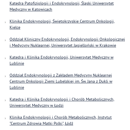
Katedra Patofizjologii i Endokrynologii, Śląski Uniwersytet
Medyczny w Katowicach
Klinika Endokrynologii, Świętokrzyskie Centrum Onkologii,
Kielce
Oddział Kliniczny Endokrynologii, Endokrynologii Onkologicznej
i Medycyny Nuklearnej, Uniwersytet Jagielloński w Krakowie
Katedra i Klinika Endokrynologii, Uniwersytet Medyczny w
Lublinie
Oddział Endokrynologii z Zakładem Medycyny Nuklearnej
Centrum Onkologii Ziemi Lubelskiej im. Św. Jana z Dukli w
Lublinie
Katedra i Klinika Endokrynologii i Chorób Metabolicznych,
Uniwersytet Medyczny w Łodzi
Klinika Endokrynologii i Chorób Metabolicznych, Instytut
"Centrum Zdrowia Matki Polki", Łódź