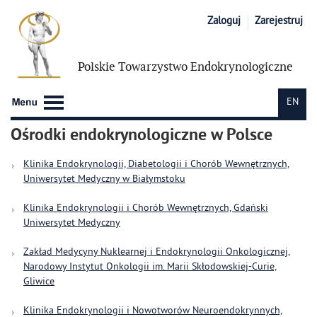
Zaloguj
Zarejestruj
Polskie Towarzystwo
Endokrynologiczne
EN
Ośrodki endokrynologiczne w Polsce
Klinika Endokrynologii, Diabetologii i Chorób Wewnętrznych,
Uniwersytet Medyczny w Białymstoku
Klinika Endokrynologii i Chorób Wewnętrznych, Gdański
Uniwersytet Medyczny
Zakład Medycyny Nuklearnej i Endokrynologii Onkologicznej,
Narodowy Instytut Onkologii im. Marii Skłodowskiej-Curie,
Gliwice
Klinika Endokrynologii i Nowotworów Neuroendokrynnych,