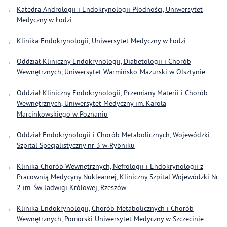
Katedra Andrologii i Endokrynologii Płodności, Uniwersytet
Medyczny w Łodzi
Klinika Endokrynologii, Uniwersytet Medyczny w Łodzi
Oddział Kliniczny Endokrynologii, Diabetologii i Chorób
Wewnętrznych, Uniwersytet Warmińsko-Mazurski w Olsztynie
Oddział Kliniczny Endokrynologii, Przemiany Materii i Chorób
Wewnętrznych, Uniwersytet Medyczny im. Karola
Marcinkowskiego w Poznaniu
Oddział Endokrynologii i Chorób Metabolicznych, Wojewódzki
Szpital Specjalistyczny nr 3 w Rybniku
Klinika Chorób Wewnętrznych, Nefrologii i Endokrynologii z
Pracownią Medycyny Nuklearnej, Kliniczny Szpital Wojewódzki Nr
2 im. Św. Jadwigi Królowej, Rzeszów
Klinika Endokrynologii, Chorób Metabolicznych i Chorób
Wewnętrznych, Pomorski Uniwersytet Medyczny w Szczecinie